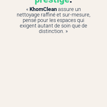
Vos Escalators
«
KhomClean
assure un
nettoyage raffiné et sur-mesure,
Vos Surfaces
pensé pour les espaces qui
Marché Public & Grand Compte
exigent autant de soin que de
distinction. »
À propos
Recrutement
Contact