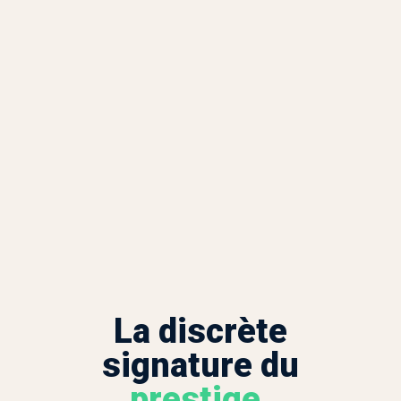
La discrète
signature du
Accueil
prestige
.